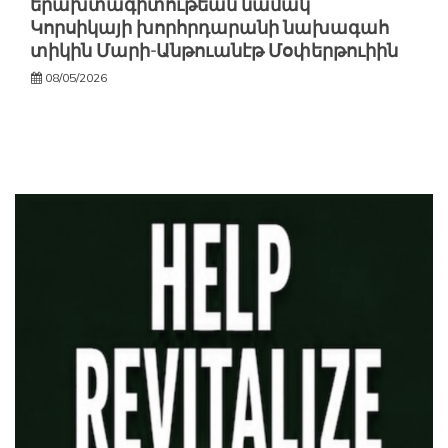
երախտագիտութեան նամակ՝
Կորսիկայի խորհրդարանի նախագահ
տիկին Մարի-Անթուանէթ Մօփերթուիին
08/05/2026