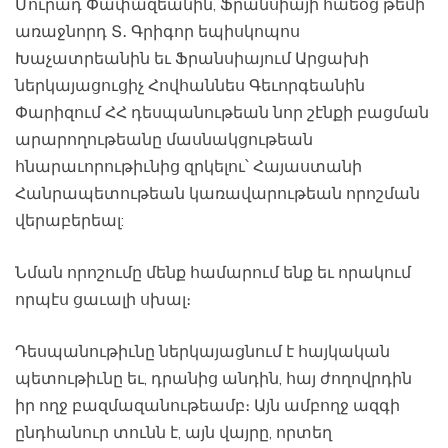
Մուրադ Փափազեանին, Ֆրանսիայի հաեօց թեմի
առաջնորդ Տ․ Գրիգոր եպիսկոպոս
Խաչատրեանին եւ Ֆրանսիայում Արցախի
ներկայացուցիչ Հովհաննես Գեւորգեանին
Փարիզում ՀՀ դեսպանութեան նոր շէնքի բացման
արարողութեանը մասնակցութեան
հնարաւորութիւնից զրկելու՝ Հայաստանի
Հանրապետութեան կառավարութեան որոշման
վերաբերեալ:
Նման որոշումը մենք համարում ենք եւ որակում
որպէս ցաւալի սխալ։
Դեսպանութիւնը ներկայացնում է հայկական
պետութիւնը եւ, դրանից անդին, հայ ժողովրդին
իր ողջ բազմազանութեամբ։ Այն ամբողջ ազգի
ընդհանուր տունն է, այն վայրը, որտեղ