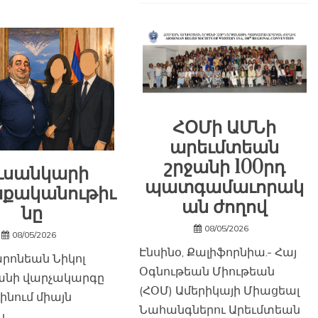
ՀՕՄի ԱՄՆի
արեւմտեան
շրջանի 100րդ
ւսանկարի
պատգամաւորակ
քականութիւ
ան ժողով
նը
08/05/2026
08/05/2026
Էնսինօ, Քալիֆորնիա.- Հայ
արոնեան Նիկոլ
Օգնութեան Միութեան
անի վարչակարգը
(ՀՕՄ) Ամերիկայի Միացեալ
ինում միայն
Նահանգներու Արեւմտեան
ն