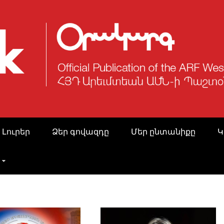
 Լուրեր
Ձեր գովազդը
Մեր ընտանիքը