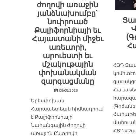
ժողովի առաջին
յանձնախումբը՝
Ցա
նուիրուած
Վ
Քալիֆորնիայի եւ
(Գ
Հայաստանի միջեւ
Հ
առեւտրի,
արուեստի եւ
մշակութային
ՀՅԴ Զաւ
փոխանակման
կոմիտէո
զարգացմանը
ցաւակցո
Հաւաթեա
08/05/2026
հարազա
Երեսփոխան
(Գոճանե
Հարապետեան հիմնադրում
Հաիաթե
է Քալիֆորնիայի
մահուա
Նահանգային ժողովի
ՀՅԴ «Զա
առաջին Ընտրովի