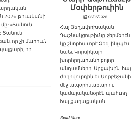
Մօփերթուիին
արդական
ն 2026 թուականի
08/05/2026
մը։ «Յանուն
Հայ Յեղափոխական
 Յանուն
Դաշնակցութիւնը ջերմօրէն
եան, որ չի մարում։
կը շնորհաւորէ Ձեզ, ինչպէս
պայքարի, որ
նաեւ Կորսիկայի
խորհրդարանի բոլոր
անդամները՝ Արցախին, հայ
ժողովուրդին եւ Ադրբեջանի
մէջ ապօրինաբար ու
կամայականօրէն պահւող
հայ քաղաքական
Read More