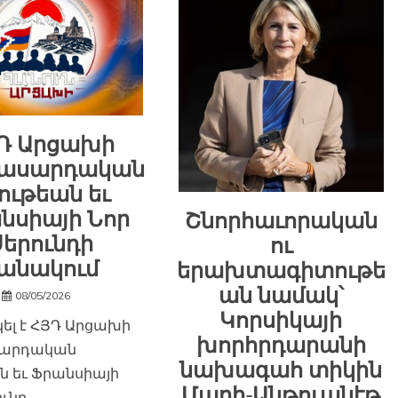
Դ Արցախի
տասարդական
ութեան եւ
նսիայի Նոր
Շնորհաւորական
Սերունդի
ու
անակում
երախտագիտութե
ան նամակ՝
08/05/2026
Կորսիկայի
ել է ՀՅԴ Արցախի
խորհրդարանի
արդական
նախագահ տիկին
ն եւ Ֆրանսիայի
Մարի-Անթուանէթ
ունդ