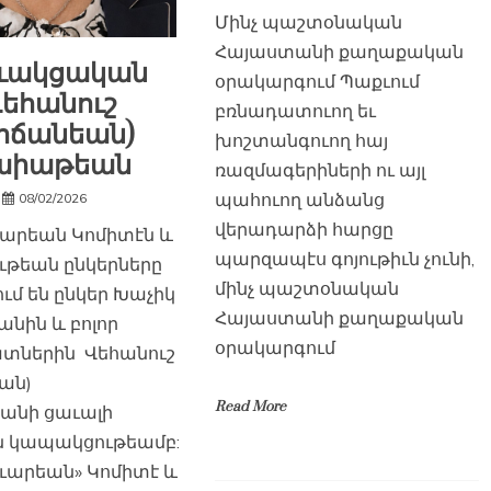
Մինչ պաշտօնական
Հայաստանի քաղաքական
ւակցական
օրակարգում Պաքւում
եհանուշ
բռնադատուող եւ
ոճանեան)
խոշտանգուող հայ
աիաթեան
ռազմագերիների ու այլ
պահուող անձանց
08/02/2026
վերադարձի հարցը
արեան Կոմիտէն և
պարզապէս գոյութիւն չունի,
ւթեան ընկերները
մինչ պաշտօնական
ւմ են ընկեր Խաչիկ
Հայաստանի քաղաքական
նին և բոլոր
օրակարգում
տներին Վեհանուշ
ան)
Read More
անի ցաւալի
ն կապակցութեամբ:
ւարեան» Կոմիտէ և