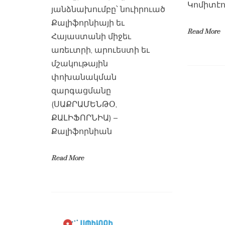
Կոմիտէո
յանձնախումբը՝ նուիրուած
Քալիֆորնիայի եւ
Read More
Հայաստանի միջեւ
առեւտրի, արուեստի եւ
մշակութային
փոխանակման
զարգացմանը
(ՍԱՔՐԱՄԵՆԹՕ,
ՔԱԼԻՖՈՐՆԻԱ) –
Քալիֆորնիան
Read More