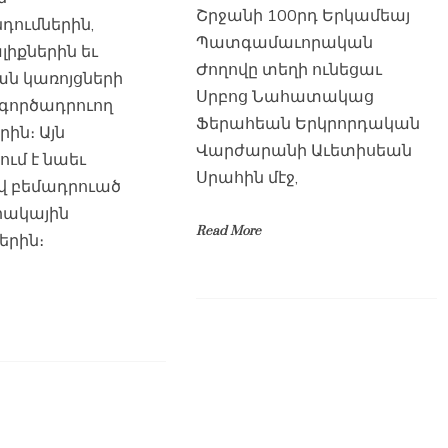
Շրջանի 100րդ Երկամեայ
ումներին,
Պատգամաւորական
իքներին եւ
Ժողովը տեղի ունեցաւ
ն կառոյցների
Սրբոց Նահատակաց
 գործադրուող
Ֆերահեան Երկրորդական
րին։ Այն
Վարժարանի Աւետիսեան
ւմ է նաեւ
Սրահին մէջ,
վ բեմադրուած
ակային
Read More
երին։