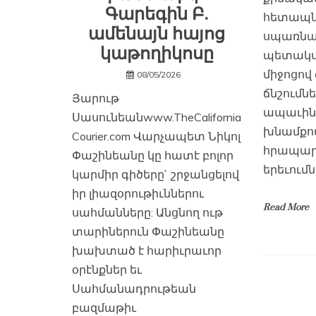
Գարեգին Բ.
հետապնդ
ամենայն հայոց
սպառնալ
կաթողիկոսը
պետակա
միջոցով
08/05/2026
ճնշումնե
Յարութ
ապաւինո
Սասունեանwww.TheCalifornia
խնամքո
Courier.com Վարչապետ Նիկոլ
հրապար
Փաշինեանը կը հատէ բոլոր
երեւումն
կարմիր գիծերը` շրջանցելով
իր լիազօրութիւններու
Read More
սահմանները: Անցնող ութ
տարիներուն Փաշինեանը
խախտած է հարիւրաւոր
օրէնքներ եւ
Սահմանադրութեան
բազմաթիւ