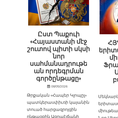
Ըստ Պաքուի
«Հայաստանի մէջ
ՀՅ
շուտով պիտի սկսի
երի
նոր
մի
սահմանադրութե
Ֆրա
ան որդեգրման
գործընթացը»
բ
08/05/2026
Թրքական «Հապեր Կլոպըլ»
Մեկնարկ
պատկերասփիւռի կայանին
երիտաս
տուած հարցազրոյցին
միութեա
ընթացքին Ազրպէյճանի
Նոր Սեր