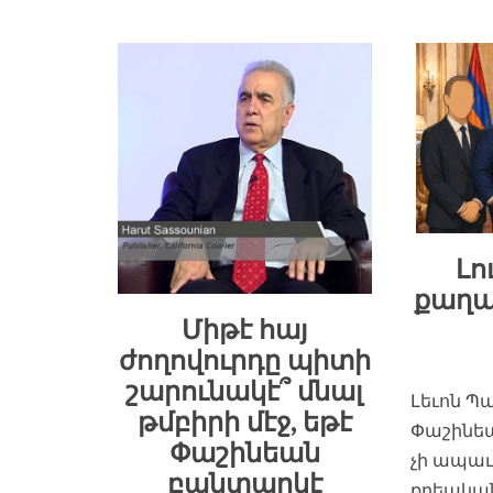
Լո
քաղա
Միթէ հայ
ժողովուրդը պիտի
շարունակէ՞ մնալ
Լեւոն Պ
թմբիրի մէջ, եթէ
Փաշինե
Փաշինեան
չի ապաւ
բանտարկէ
քրեակա