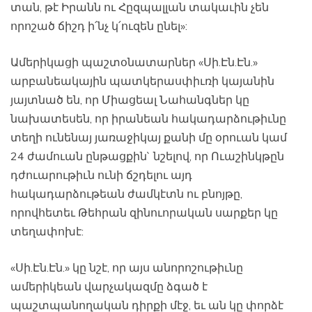
տան, թէ Իրանն ու Հըզպալլան տակաւին չեն
որոշած ճիշդ ի՛նչ կ՛ուզեն ընել»:
Ամերիկացի պաշտօնատարներ «Սի.Էն.Էն.»
արբանեակային պատկերասփիւռի կայանին
յայտնած են, որ Միացեալ Նահանգներ կը
նախատեսեն, որ իրանեան հակադարձութիւնը
տեղի ունենայ յառաջիկայ քանի մը օրուան կամ
24 ժամուան ընթացքին` նշելով, որ Ուաշինկթըն
դժուարութիւն ունի ճշդելու այդ
հակադարձութեան ժամկէտն ու բնոյթը,
որովհետեւ Թեհրան զինուորական սարքեր կը
տեղափոխէ:
«Սի.Էն.Էն.» կը նշէ, որ այս անորոշութիւնը
ամերիկեան վարչակազմը ձգած է
պաշտպանողական դիրքի մէջ, եւ ան կը փորձէ