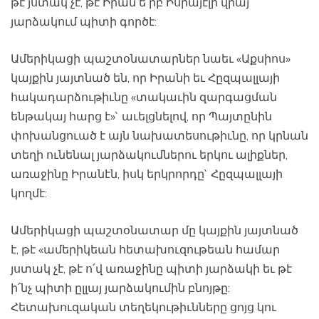
թէ յստակ չէ, թէ Իրան ե՛րբ Իսրայէլի վրայ
յարձակում պիտի գործէ:
Ամերիկացի պաշտօնատարներ նաեւ «Աքսիոս»
կայքին յայտնած են, որ Իրանի եւ Հըզպալլայի
հակադարձութիւնը «տակաւին զարգացման
ենթակայ հարց է»` աւելցնելով, որ Պայտընին
փոխանցուած է այն նախատեսութիւնը, որ կրնան
տեղի ունենալ յարձակումներու երկու ալիքներ,
առաջինը Իրանէն, իսկ երկրորդը` Հըզպալլայի
կողմէ:
Ամերիկացի պաշտօնատար մը կայքին յայտնած
է, թէ «ամերիկեան հետախուզութեան համար
յստակ չէ, թէ ո՛վ առաջինը պիտի յարձակի եւ թէ
ի՛նչ պիտի ըլլայ յարձակումին բնոյթը:
Հետախուզական տեղեկութիւնները ցոյց կու