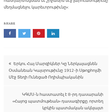
հանդարտեցման եւ շրջանին մէջ լարուածութիւնը
մեղմացնելու կարեւորութիւնը»:
SHARE
Գրառումների
Երկու Հայ Մարզիկներ Կը Ներկայացնեն
Օսմանեան Կայսրութիւնը 1912-ի Սթոքհոլմի
նավարկումը
Մէջ Տեղի Ունեցած Ողիմպիականին
ԿԳՄՍ-ն հաստատել է 8-րդ դասարանի
«Հայոց պատմութեան» դասագիրքը, որտեղ
կրկին պատմական ակնյայտ