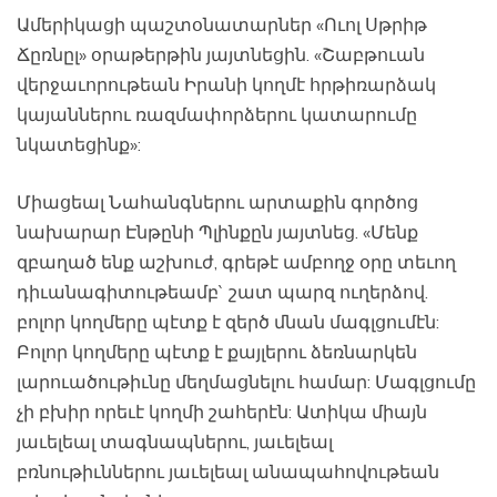
Ամերիկացի պաշտօնատարներ «Ուոլ Սթրիթ
Ճըռնըլ» օրաթերթին յայտնեցին. «Շաբթուան
վերջաւորութեան Իրանի կողմէ հրթիռարձակ
կայաններու ռազմափորձերու կատարումը
նկատեցինք»:
Միացեալ Նահանգներու արտաքին գործոց
նախարար Էնթընի Պլինքըն յայտնեց. «Մենք
զբաղած ենք աշխուժ, գրեթէ ամբողջ օրը տեւող
դիւանագիտութեամբ` շատ պարզ ուղերձով.
բոլոր կողմերը պէտք է զերծ մնան մագլցումէն:
Բոլոր կողմերը պէտք է քայլերու ձեռնարկեն
լարուածութիւնը մեղմացնելու համար: Մագլցումը
չի բխիր որեւէ կողմի շահերէն: Ատիկա միայն
յաւելեալ տագնապներու, յաւելեալ
բռնութիւններու յաւելեալ անապահովութեան