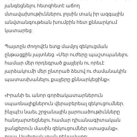
յանգեցնելու հետզհետէ աճող
մտավախութիւններու լոյսին տակ իր ազգային
անվտանգութեան խումբին հետ քննարկում
կատարեց:
Պայտըն ժողովէն ետք մամլոյ զեկուցման
ընթացքին յայտնեց. «Մեր ուժերը պաշտպանելու
համար մեր որդեգրած քայլերն ու որեւէ
յարձակումի մեր ընտրած ձեւով ու ժամանակին
պատասխանելու քայլերը քննարկեցինք»:
«Իրանի եւ անոր գործակատարներուն
սպառնալիքներուն վերաբերեալ զեկուցումներ,
ինչպէս նաեւ շրջանային լարուածութիւնները
հանդարտեցնելու համար դիւանագիտական
ջանքերուն մասին զեկուցումներ ստացանք»,
ըսաւ Սպիտակ տան ղեկավարը: