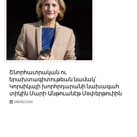
Շնորհաւորական ու
երախտագիտութեան նամակ՝
Կորսիկայի խորհրդարանի նախագահ
տիկին Մարի-Անթուանէթ Մօփերթուիին
08/05/2026