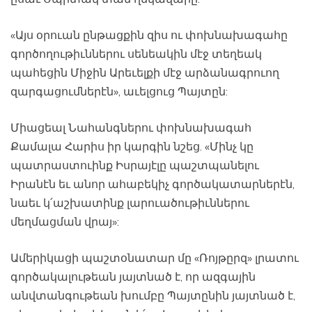
«Այս օրուան ընթացքին զիս ու փոխնախագահը
գործողութիւններու սենեակին մէջ տեղեակ
պահեցին Միջին Արեւելքի մէջ արձանագրուող
զարգացումներէն», աւելցուց Պայտըն:
Միացեալ Նահանգներու փոխնախագահ
Քամալա Հարիս իր կարգին նշեց. «Մինչ կը
պատրաստուինք Իսրայէլը պաշտպանելու
Իրանէն եւ անոր ահաբեկիչ գործակատարներէն,
նաեւ կ՛աշխատինք լարուածութիւններու
մեղմացման վրայ»:
Ամերիկացի պաշտօնատար մը «Ռոյթըրզ» լրատու
գործակալութեան յայտնած է, որ ազգային
անվտանգութեան խումբը Պայտընին յայտնած է,