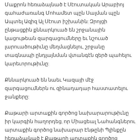
Մաքրոն հեռաձայնած է Սէուտական Արաբիոյ
գահաժառանգ Մոհամետ պըն Սալման պըն
Ապտել Ազիզ Ալ Սէուտ իշխանին: Զրոյցի
ընթացքին քննարկուած են շրջանային
կացութեան զարգացումները եւ նշուած
լարուածութիւնը մեղմացնելու, շրջանը
տագնապի ընդլայնման վտանգէն զերծ պահելու
կարեւորութիւնը:
Քննարկուած են նաեւ Կազայի մէջ
զարգացումներն ու զինադադար հաստատելու
ջանքերը:
Քաթարի արտաքին գործոց նախարարութիւնը
իր կարգին հաղորդեց, որ Միացեալ Նահանգներու
արտաքին գործոց նախարար Էնթընի Պլինքըն
հեռաձայնած է Քաթարի արտաքին գործոց