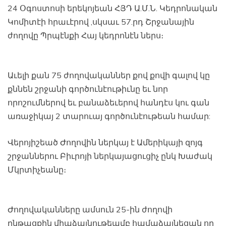
24 Օգոստոսի երեկոյեան ՀՅԴ Ա.Մ.Ն. Կեդրոնական
Կոմիտէի հրաւէրով ,սկսաւ 57.րդ Շրջանային
ժողովը Պրպէնքի Հայ կեդրոնէն ներս։
Աւելի քան 75 ժողովականներ քով քովի գալով կը
քննեն շրջանի գործունէութիւնը եւ նոր
որոշումներով եւ բանաձեւերով հանդէս կու գան
առաջիկայ 2 տարուայ գործունէութեան համար:
Վերոյիշեած Ժողովին ներկայ է Ամերիկայի զոյգ
շրջաններու Բիւրոյի ներկայացուցիչ ընկ Խաժակ
Մկրտիչեանը։
Ժողովականները ամսուն 25-ին ժողովի
ընթացքին միաձայնութեամբ համաձայնեցան որ