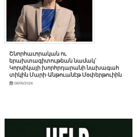
Շնորհաւորական ու
երախտագիտութեան նամակ՝
Կորսիկայի խորհրդարանի նախագահ
տիկին Մարի-Անթուանէթ Մօփերթուիին
08/05/2026