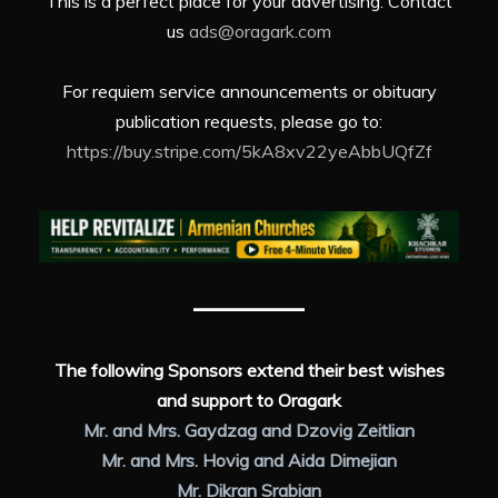
This is a perfect place for your advertising. Contact
us
ads@oragark.com
For requiem service announcements or obituary
publication requests, please go to:
https://buy.stripe.com/5kA8xv22yeAbbUQfZf
The following Sponsors extend their best wishes
and support to Oragark
Mr. and Mrs. Gaydzag and Dzovig Zeitlian
Mr. and Mrs. Hovig and Aida Dimejian
Mr. Dikran Srabian