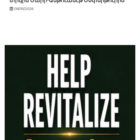
տիկին Մարի-Անթուանէթ Մօփերթուիին
08/05/2026