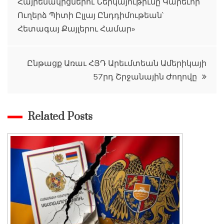
Հայրենակիցներու Ներկայութիւնը Կարեւոր
նավարկումը
Ուղերձ Պիտի Ըլլայ Ընդդիմութեան`
Հետագայ Քայլերու Համար»
Ընթացք Առաւ ՀՅԴ Արեւմտեան Ամերիկայի
57րդ Շրջանային Ժողովը
Related Posts