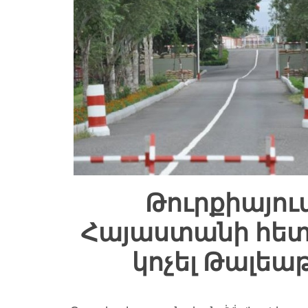
Թուրքիայու
Հայաստանի հետ
կոչել Թալեա