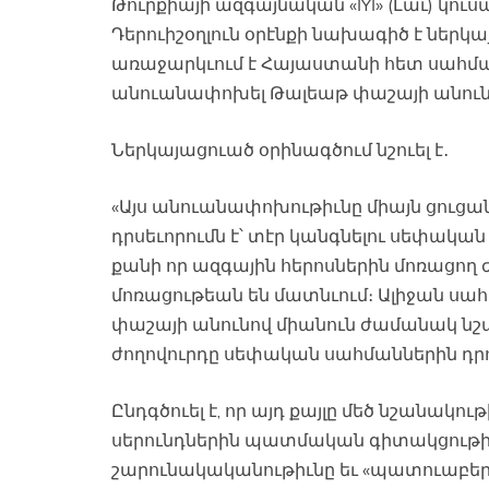
Թուրքիայի ազգայնական «İYİ» (Լաւ) 
Դերուիշօղլուն օրէնքի նախագիծ է ներկ
առաջարկւում է Հայաստանի հետ սահմա
անուանափոխել Թալեաթ փաշայի անուն
Ներկայացուած օրինագծում նշուել է․
«Այս անուանափոխութիւնը միայն ցուցան
դրսեւորումն է՝ տէր կանգնելու սեփական
քանի որ ազգային հերոսներին մոռացող
մոռացութեան են մատնւում։ Ալիջան ս
փաշայի անունով միանուն ժամանակ նշա
ժողովուրդը սեփական սահմաններին դրո
Ընդգծուել է, որ այդ քայլը մեծ նշանակո
սերունդներին պատմական գիտակցութիւ
շարունակականութիւնը եւ «պատուաբեր ա