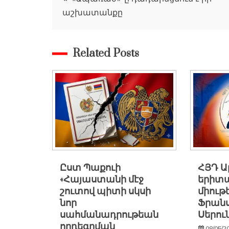
աշխատանքը
նավարկումը
Related Posts
Ըստ Պաքուի
ՀՅԴ 
«Հայաստանի մէջ
երիտ
շուտով պիտի սկսի
միութ
նոր
Ֆրանս
սահմանադրութեան
Սերու
որդեգրման
08/05/2