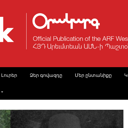
 Լուրեր
Ձեր գովազդը
Մեր ընտանիքը