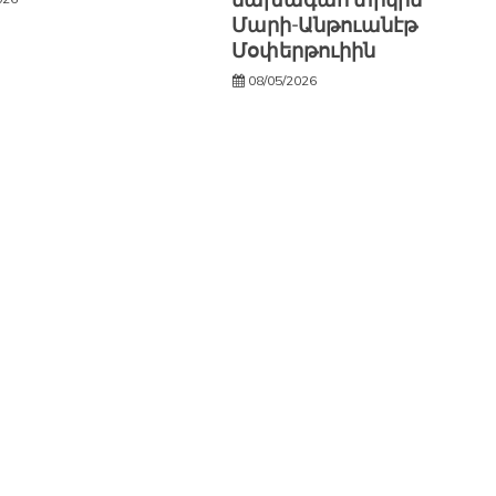
նախագահ տիկին
Մարի-Անթուանէթ
Մօփերթուիին
08/05/2026