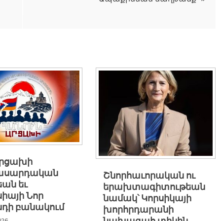
Արցախի
ասարդական
Շնորհաւորական ու
եան եւ
երախտագիտութեան
իայի Նոր
նամակ՝ Կորսիկայի
նդի բանակում
խորհրդարանի
026