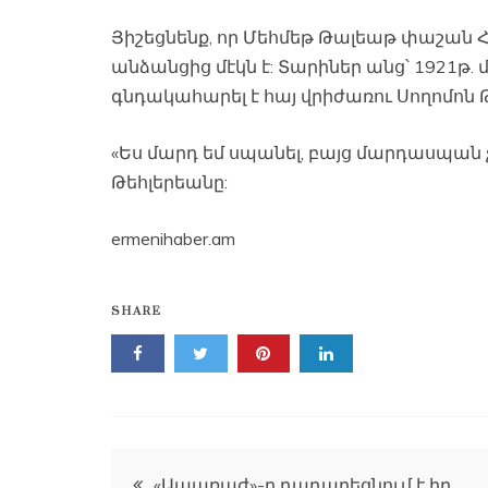
Յիշեցնենք, որ Մեհմեթ Թալեաթ փաշան 
անձանցից մէկն է: Տարիներ անց՝ 1921թ.
գնդակահարել է հայ վրիժառու Սողոմոն 
«Ես մարդ եմ սպանել, բայց մարդասպան
Թեհլերեանը:
ermenihaber.am
SHARE
Գրառումների
«Ապառաժ»-ը դադարեցնում է իր