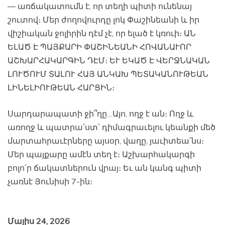
— առճակատումն է, որ տեղի պիտի ունենայ
շուտով։ Մեր ժողովուրդը լոկ Փաշինեանի և իր
վիշիական ջոլիրին դէմ չէ, որ ելած է կռուի։ ԱՆ
ԵԼԱԾ Է ՊԱՅՔԱՐԻ ՓԱՇԻՆԵԱՆԻ ՀՈՎԱՆԱՒՈՐ
ԱՇԽԱՐՀԱԿԱՐԳԻՆ ԴԷՄ։ ԵՒ ԵԿԱԾ Է ՎԵՐՋՆԱԿԱՆ
ԼՈՒԾՈՒՄ ՏԱԼՈՒ ՀԱՅ ԱՆԿԱԽ ՊԵՏԱԿԱՆՈՒԹԵԱՆ
ԼԻՆԵԼԻՈՒԹԵԱՆ ՀԱՐՑԻՆ։
Սարդարապատի ջի՞ղը…Այո, ողջ է ան։ Ողջ և
առողջ և պատրա՛ստ՝ դիմագրաւելու կեանքի մեծ
մարտահրաւէրները այսօր, վաղը, յաւիտեա՛նս։
Մեր պայքարը ամէն տեղ է։ Աշխարհակարգի
բոլո՛ր ճակատներուն վրայ։ Եւ ան կանգ պիտի
չառնէ Յունիսի 7-ին։
Մայիս 24, 2026