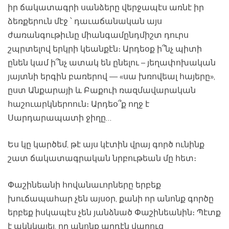
իր ճակատագրի սանձերը վերջապէս առնէ իր
ձեռքերուն մէջ ՝ դաւաճանական այս
ժառանգութիւնը միանգամընդմիշտ դուրս
շպրտելով երկրի կեանքէն։ Արդեօք ի՞նչ պիտի
ընեն կամ ի՞նչ ատակ են ընելու – յեղափոխական
յայտնի երգին բառերով — «սա խռովեալ հայերը»,
ըստ Անքարայի և Բաքուի ռազմավարական
հաշուարկներոուն։ Արդեօ՞ք ողջ է
Սարդարապատի ջիղը…
Ես կը կարծեմ, թէ այս կէտին վրայ գործ ունինք
շատ ճակատագրական նրբութեան մը հետ։
Փաշինեանի հովանաւորները երբեք
խուճապահար չեն այսօր, քանի որ անոնք գործը
երբեք իսկապէս չեն յանձնած Փաշինեանին։ Պէտք
է ակնկալել, որ անոնք արդէն վաղուց