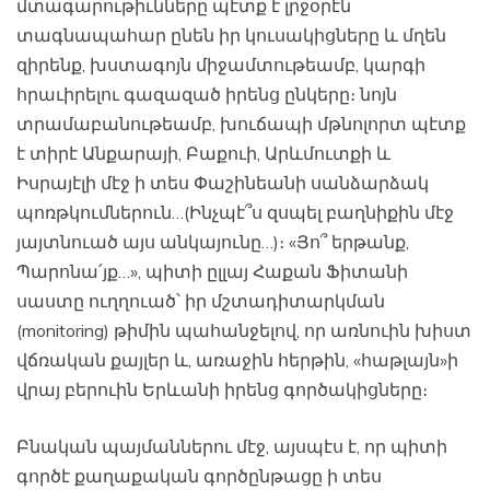
մտագարութիւնները պէտք է լրջօրէն
տագնապահար ընեն իր կուսակիցները և մղեն
զիրենք, խստագոյն միջամտութեամբ, կարգի
հրաւիրելու գազազած իրենց ընկերը։ նոյն
տրամաբանութեամբ, խուճապի մթնոլորտ պէտք
է տիրէ Անքարայի, Բաքուի, Արևմուտքի և
Իսրայէլի մէջ ի տես Փաշինեանի սանձարձակ
պոռթկումներուն…(Ինչպէ՞ս զսպել բաղնիքին մէջ
յայտնուած այս անկայունը…)։ «Յո՞ երթանք,
Պարոնա՛յք…», պիտի ըլլայ Հաքան Ֆիտանի
սաստը ուղղուած՝ իր մշտադիտարկման
(monitoring) թիմին պահանջելով, որ առնուին խիստ
վճռական քայլեր և, առաջին հերթին, «հաթլայն»ի
վրայ բերուին Երևանի իրենց գործակիցները։
Բնական պայմաններու մէջ, այսպէս է, որ պիտի
գործէ քաղաքական գործընթացը ի տես