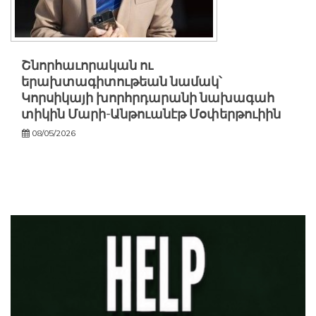
Շնորհաւորական ու
երախտագիտութեան նամակ՝
Կորսիկայի խորհրդարանի նախագահ
տիկին Մարի-Անթուանէթ Մօփերթուիին
08/05/2026