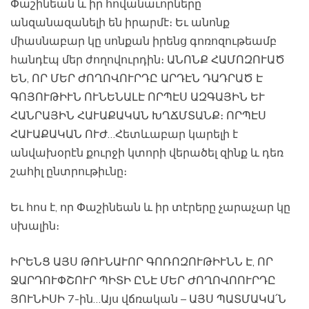
Փաշինեան և իր հովանաւորները
անզանազանելի են իրարմէ։ Եւ անոնք
միասնաբար կը սոնքան իրենց գոռոզութեամբ
հանդէպ մեր ժողովուրդին։ ԱՆՈՆՔ ՀԱՄՈԶՈՒԱԾ
ԵՆ, ՈՐ ՄԵՐ ԺՈՂՈՎՈՒՐԴԸ ԱՐԴԷՆ ԴԱԴՐԱԾ Է
ԳՈՅՈՒԹԻՒՆ ՈՒՆԵՆԱԼԷ ՈՐՊԷՍ ԱԶԳԱՅԻՆ ԵՒ
ՀԱՆՐԱՅԻՆ ՀԱՒԱՔԱԿԱՆ ԽՂՃՄՏԱՆՔ։ ՈՐՊԷՍ
ՀԱՒԱՔԱԿԱՆ ՈՒԺ…Հետևաբար կարելի է
անվախօրէն քուրջի կտորի վերածել զինք և դեռ
շահիլ ընտրութիւնը։
Եւ հոս է, որ Փաշինեան և իր տէրերը չարաչար կը
սխալին։
ԻՐԵՆՑ ԱՅՍ ԹՈՒՆԱՒՈՐ ԳՈՌՈԶՈՒԹԻՒՆՆ Է, ՈՐ
ՋԱՐԴՈՒՓՇՈՒՐ ՊԻՏԻ ԸՆԷ ՄԵՐ ԺՈՂՈՎՈՈՒՐԴԸ
ՅՈՒՆԻՍԻ 7-ին…Այս վճռական – ԱՅՍ ՊԱՏՄԱԿԱ՛Ն