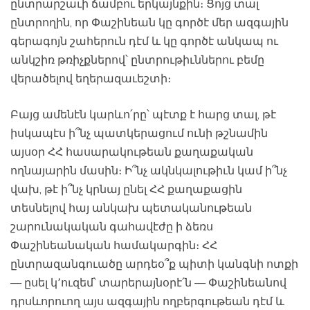
ընտրարշաւի ճամբու երկայնքին։ Ցոյց տալ
ընտրողին, որ Փաշինեան կը գործէ մեր ազգային
գերագոյն շահերուն դէմ և կը գործէ անկապ ու
անկշիռ թռիչքներով՝ ընտրութիւններու բեմը
վերածելով եղերազաւեշտի։
Բայց ամենէն կարևո՛րը՝ պէտք է հարց տալ, թէ
իսկապէս ի՞նչ պատկերացում ունի թշնամին
այսօր ՀՀ հասարակութեան քաղաքական
ողնայարին մասին։ Ի՞նչ ակնկալութիւն կամ ի՞նչ
վախ, թէ ի՞նչ կրնայ ընել ՀՀ քաղաքացին
տեսնելով հայ անկախ պետականութեան
շարունակական գահավէժը ի ձեռս
Փաշինեանական համակարգին։ ՀՀ
ընտրազանգուածը արդեօ՞ք պիտի կանգնի ոտքի
— ըսել կ՚ուզեմ՝ տարերայնօրէ՛ն — Փաշինեանով
դրսևորուող այս ազգային ողբերգութեան դէմ և