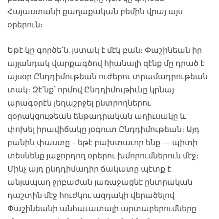
Հայաստանի քաղաքական բեմին վրայ այս
օրերուն։
Եթէ կը գործե՛ն, յստակ է մէկ բան։ Փաշինեան իր
այլանդակ վարքագծով հիանալի զէնք մը դրած է
այսօր Ընդդիմութեան ուժերու տրամադրութեան
տակ։ Զէ՛նք՝ որմով Ընդդիմութիւնը կրնայ
արագօրէն յեղաշրջել ընտրողներու
զօրակցութեան ենթադրական աղիւսակը և
փոխել իրավիճակը յօգուտ Ընդդիմութեան։ Այդ
բանին փաստը – եթէ բախտաւոր ենք — պիտի
տեսնենք յաջորդող օրերու խմորումներուն մէջ։
Մինչ այդ ընդդիմադիր ճակատը պէտք է
անյապաղ ջրբաժան յառաջացնէ ընտրական
դաշտին մէջ հուժկու ազդակի վերածելով
Փաշինեանի անհաւատալի արտաբերումները