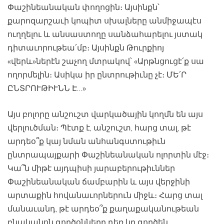
Փաշինեանական փողոցին։ Այսինքն՝
քարոզարշաւի կոպիտ սխալները անմիջապէս
ուղղելու և անսաստողը սանձահարելու յստակ
դիտաւորութեա՛մբ։ Այսինքն Թուրքիոյ
«վերև»ներէն շաչող մտրակով՝ «Արթնցուցէ՛ք սա
ողորմելին։ Ասիկա իր ընտրութիւնը չէ։ ՄԵ՛Ր
ԸՆՏՐՈՒԹԻՒՆՆ Է…»
Այս բոլորը անշուշտ վարկածային կողմն են այս
վերլուծման։ Պէտք է, անշուշտ, հարց տալ, թէ
արդեօ՞ք կայ նման անհանգստութիւն
ընտրապայքարի Փաշինեանական ոլորտին մէջ։
Կա՞ն միթէ այդպիսի յարաբերութիւններ
Փաշինեանական ճամբարին և այս վերջինի
արտաքին հովանաւորներուն միջև։ Հարց տալ
մանաւանդ, թէ արդեօ՞ք քաղաքականութեան
բնականոն գործօնները դեռ կը գործեն