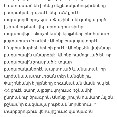
հաստատած են իրենց մեքենականութիւնները
ընտրական դաշտէն ներս ՀՀ քուէն
ապակողմնորոշելու և Փաշինեանի յանցագործ
իշխանութեան վերարտադրութիւնը
ապահովելու։ Փաշինեանի ելոյթները ընդհանուր
յայտարար մը ունին։ Անոնք բացայայտօրէն
կ՚արհամարհեն երկրի քուէն։ Անոնք չեն վախնար
քաղաքացին անարգելէ։ Անոնք համոզուած են, որ
քաղաքացին շուարած է, տկար,
քաղաքականօրէն պարտուած և անատակ՝ իր
արժանապատւութեան տէր կանգնելու։
Փաշինեանի ելոյթները օրգանական մասն իսկ են
ՀՀ քուէն բարոյալքելու կոչուած թշնամիի
ընդհանուր ծրագրին։ Անոնք լիովին համահունչ են
թշնամիի ռազմավարութեան նորմերուն։ Ի
տարբերութիւն վերև յիշուած վարկածին,