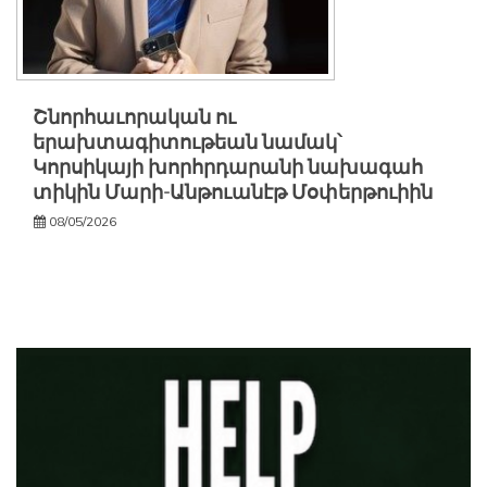
Շնորհաւորական ու
երախտագիտութեան նամակ՝
Կորսիկայի խորհրդարանի նախագահ
տիկին Մարի-Անթուանէթ Մօփերթուիին
08/05/2026