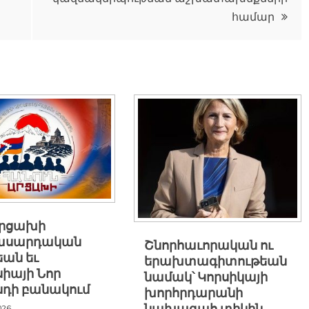
համար
Արցախի
ասարդական
Շնորհաւորական ու
եան եւ
երախտագիտութեան
իայի Նոր
նամակ՝ Կորսիկայի
նդի բանակում
խորհրդարանի
026