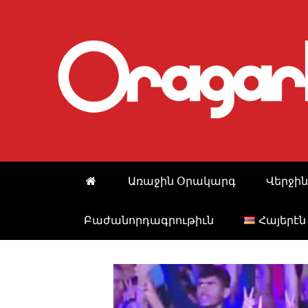
Skip
to
content
Առաջին Օրակարգ
Վերջին
Բաժանորդագրութիւն
Հայերէն