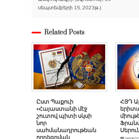
սեպտեմբերի 15, 2023թ․)
Related Posts
Ըստ Պաքուի
ՀՅԴ 
«Հայաստանի մէջ
երիտ
շուտով պիտի սկսի
միութ
նոր
Ֆրանս
սահմանադրութեան
Սերու
որդեգրման
08/05/2