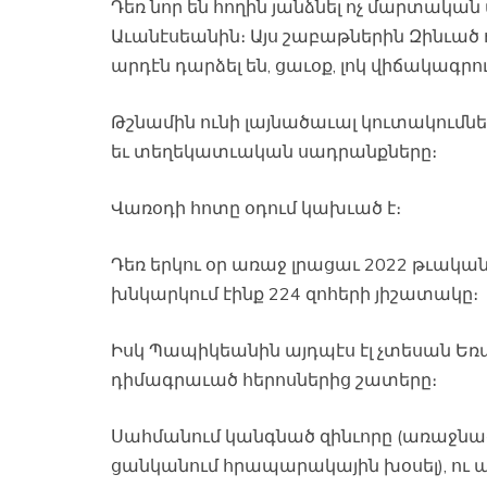
Դեռ նոր են հողին յանձնել ոչ մարտակա
Աւանէսեանին։ Այս շաբաթներին Զինւած
արդէն դարձել են, ցաւօք, լոկ վիճակագրո
Թշնամին ունի լայնածաւալ կուտակումնե
եւ տեղեկատւական սադրանքները։
Վառօդի հոտը օդում կախւած է։
Դեռ երկու օր առաջ լրացաւ 2022 թւակ
խնկարկում էինք 224 զոհերի յիշատակը։
Իսկ Պապիկեանին այդպէս էլ չտեսան Եռաբ
դիմագրաւած հերոսներից շատերը։
Սահմանում կանգնած զինւորը (առաջնագ
ցանկանում հրապարակային խօսել), ու