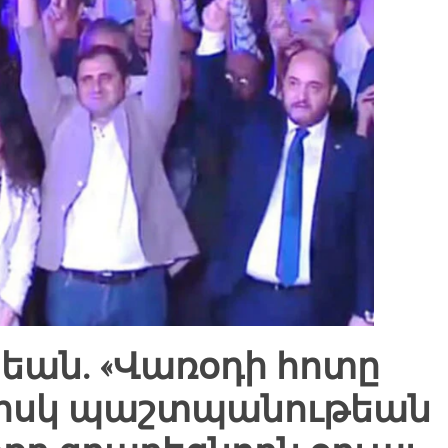
եան. «Վառօդի հոտը
, իսկ պաշտպանութեան