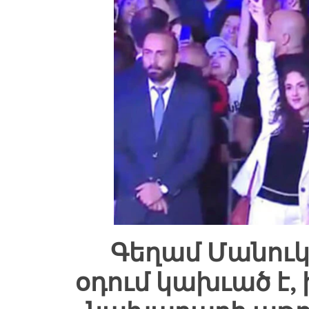
Գեղամ Մանուկ
օդում կախւած է