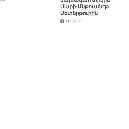
նախագահ տիկին
Մարի-Անթուանէթ
Մօփերթուիին
08/05/2026