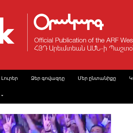
 Լուրեր
Ձեր գովազդը
Մեր ընտանիքը