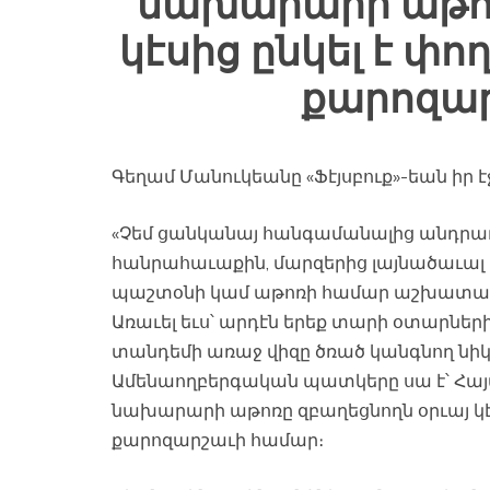
նախարարի աթոռ
կէսից ընկել է փ
քարոզար
Գեղամ Մանուկեանը «Ֆէյսբուք»-եան իր էջո
«Չեմ ցանկանայ հանգամանալից անդրադ
հանրահաւաքին, մարզերից լայնածաւալ բ
պաշտօնի կամ աթոռի համար աշխատակի
Առաւել եւս՝ արդէն երեք տարի օտարներ
տանդեմի առաջ վիզը ծռած կանգնող նի
Ամենաողբերգական պատկերը սա է՝ 
նախարարի աթոռը զբաղեցնողն օրւայ կէ
քարոզարշաւի համար։