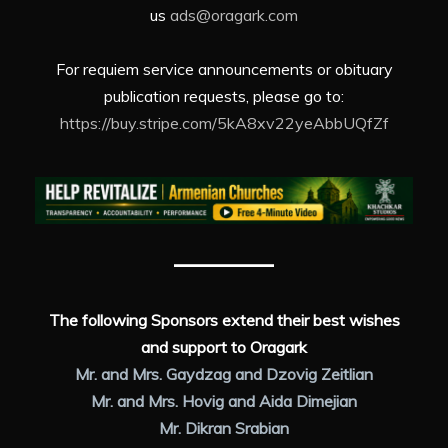
us
ads@oragark.com
For requiem service announcements or obituary
publication requests, please go to:
https://buy.stripe.com/5kA8xv22yeAbbUQfZf
The following Sponsors extend their best wishes
and support to Oragark
Mr. and Mrs. Gaydzag and Dzovig Zeitlian
Mr. and Mrs. Hovig and Aida Dimejian
Mr. Dikran Srabian