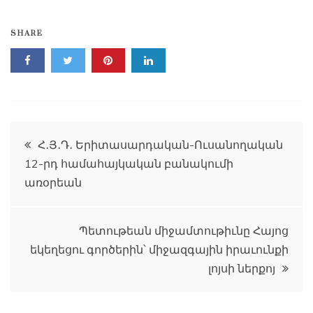
SHARE
Գրառումների
Հ․Յ․Դ․ Երիտասարդական-Ուսանողական
12-րդ համահայկական բանակումի
նավարկումը
առօրեան
Պետութեան միջամտութիւնը Հայոց
եկեղեցու գործերին՝ միջազգային իրաւունքի
լոյսի ներքոյ