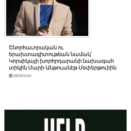
Շնորհաւորական ու
երախտագիտութեան նամակ՝
Կորսիկայի խորհրդարանի նախագահ
տիկին Մարի-Անթուանէթ Մօփերթուիին
08/05/2026