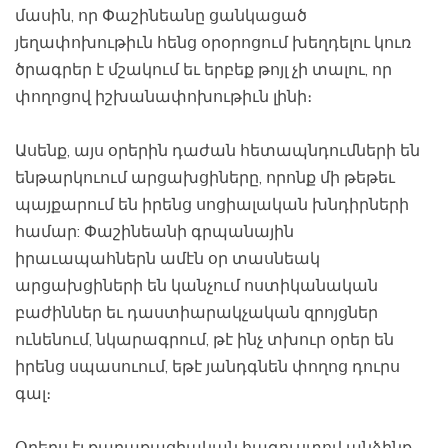
մասին, որ Փաշինեանը ցանկացած
յեղափոխութիւն հենց օրօրոցում խեղդելու կուռ
ծրագրեր է մշակում եւ երբեք թոյլ չի տալու, որ
փողոցով իշխանափոխութիւն լինի։
Ասենք, այս օրերին դաժան հետապնդումների են
ենթարկուում արցախցիները, որոնք մի թեթեւ
պայքարում են իրենց սոցիալական խնդիրների
համար: Փաշինեանի գրպանային
իրաւապահներն ամէն օր տասնեակ
արցախցիների են կանչում ոստիկանական
բաժիններ եւ դաստիարակչական զրոյցներ
ունենում, նկարագրում, թէ ինչ տխուր օրեր են
իրենց սպասուում, եթէ յանդգնեն փողոց դուրս
գալ։
Օրերս էլ քաղաքացիական հագուստով անձինք