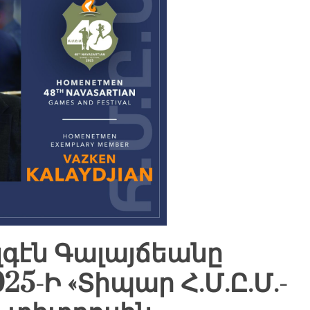
գէն Գալայճեանը
5-Ի «Տիպար Հ.Մ.Ը.Մ.-