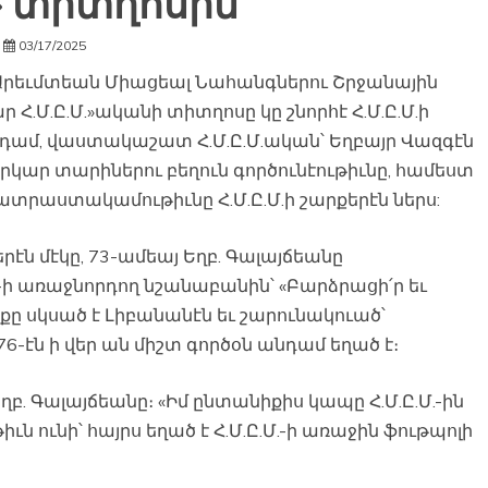
 տիտղոսին
03/17/2025
ի Արեւմտեան Միացեալ Նահանգներու Շրջանային
 Հ.Մ.Ը.Մ.»ականի տիտղոսը կը շնորհէ Հ.Մ.Ը.Մ.ի
նդամ, վաստակաշատ Հ.Մ.Ը.Մ.ական՝ Եղբայր Վազգէն
երկար տարիներու բեղուն գործունէութիւնը, համեստ
ատրաստակամութիւնը Հ.Մ.Ը.Մ.ի շարքերէն ներս:
ն մէկը, 73-ամեայ Եղբ. Գալայճեանը
.-ի առաջնորդող նշանաբանին՝ «Բարձրացի՛ր եւ
նքը սկսած է Լիբանանէն եւ շարունակուած՝
6-էն ի վեր ան միշտ գործօն անդամ եղած է։
ց Եղբ. Գալայճեանը։ «Իմ ընտանիքիս կապը Հ.Մ.Ը.Մ.-ին
 ունի՝ հայրս եղած է Հ.Մ.Ը.Մ.-ի առաջին ֆութպոլի