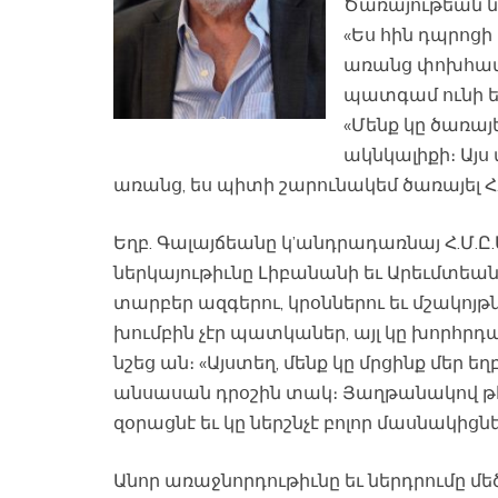
Ծառայութեան ն
«Ես հին դպրոցի
առանց փոխհատու
պատգամ ունի ե
«Մենք կը ծառա
ակնկալիքի։ Այս
առանց, ես պիտի շարունակեմ ծառայել Հ
Եղբ. Գալայճեանը կ’անդրադառնայ Հ.Մ.Ը
ներկայութիւնը Լիբանանի եւ Արեւմտեան 
տարբեր ազգերու, կրօններու եւ մշակոյթ
խումբին չէր պատկաներ, այլ կը խորհրդան
նշեց ան։ «Այստեղ, մենք կը մրցինք մեր եղ
անսասան դրօշին տակ։ Յաղթանակով թէ 
զօրացնէ եւ կը ներշնչէ բոլոր մասնակիցնե
Անոր առաջնորդութիւնը եւ ներդրումը մեծ 