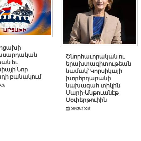
Արցախի
ասարդական
Շնորհաւորական ու
եան եւ
երախտագիտութեան
իայի Նոր
նամակ՝ Կորսիկայի
նդի բանակում
խորհրդարանի
նախագահ տիկին
026
Մարի-Անթուանէթ
Մօփերթուիին
08/05/2026