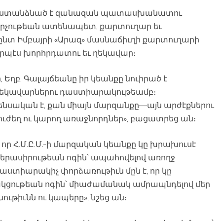
անը ստանձնած է զանազան պատասխանատու
արչութեան ատենապետ, քարտուղար եւ
լընտ Իմբայրի «Արազ» մասնաճիւղի քարտուղարի
որպէս խորհրդատու եւ ղեկավար։
 Եղբ. Գալայճեանը իր կեանքը նուիրած է
ղեկավարներու դաստիարակութեամբ։
նսական է, քան միայն մարզանքը—այն արժէքներու
 ուժեղ ու կարող առաջնորդներ», բացատրեց ան։
 որ Հ.Մ.Ը.Մ.-ի մարզական կեանքը կը խրախուսէ
նկերասիրութեան ոգին՝ ապահովելով առողջ
դաստիարակիչ փորձառութիւն մըն է, որ կը
կցութեան ոգին՝ միաժամանակ ամրապնդելով մեր
ութիւնն ու կապերը», նշեց ան։