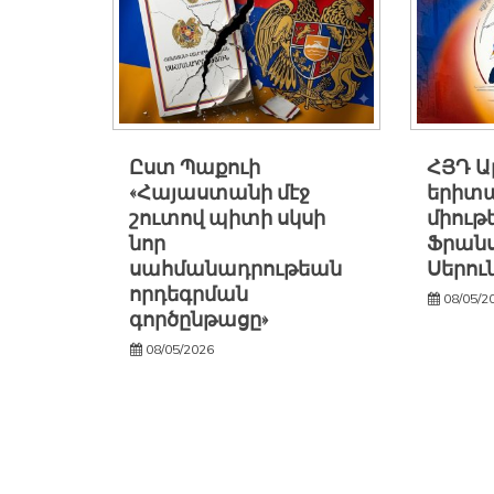
Ըստ Պաքուի
ՀՅԴ 
«Հայաստանի մէջ
երիտ
շուտով պիտի սկսի
միութ
նոր
Ֆրանս
սահմանադրութեան
Սերու
որդեգրման
08/05/2
գործընթացը»
08/05/2026