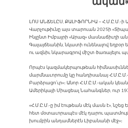
ական»
ԼՈՍ ԱՆՃԵԼԸՍ, ՔԱԼԻՖՈՐՆԻԱ – Հ.Մ.Ը.Մ.-
Վարչութիւնը այս տարուան 2025ի «Տիպար
Ինլընտ Իմբայրի «Արազ» մասնաճիւղի ա
Գալայճեանին, նկատի ունենալով եղբօր 
ու ազնիւ նկարագրով միշտ ծառայելու պ
Որպէս կազմակերպութեան հիմնասիւններէ
մարմնաւորումը կը հանդիսանայ Հ.Մ.Ը.Մ
Բարձրացո՛ւր»։ Անոր Հ.Մ.Ը.Մ.-ական կեա
Ամերիկայի Միացեալ Նահանգներ, ուր 197
«Հ.Մ.Ը.Մ.-ը իմ էութեան մէկ մասն է», նշե
հետ մօտաւորապէս մէկ դարու պատմութիւն
խումբին անդամներէն Լիբանանի մէջ»։