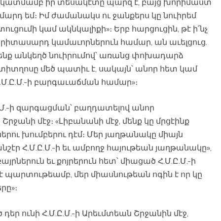
կատմամբ իր տեսակէտը պարզ է, բայց խորիմաստ՝
 մարդ եմ։ Իմ ժամանակս ու ջանքերս կը նուիրեմ
ցումի կամ ակնկալիքի»։ Երբ հարցուցին, թէ ի՛նչ
րիտասարդ կամաւորներուն համար, ան աւելցուց.
յենք անկեղծ նուիրումով՝ առանց փոխադարձ
 տիտղոսը մեծ պատիւ է, սակայն՝ անոր հետ կամ
.Մ.Ը.Մ.-ի բարգաւաճման համար»։
.Մ.-ի զարգացման՝ բաղդատելով անոր
Շրջանի մէջ։ «Լիբանանի մէջ, մենք կը մրցէինք
ներու խումբերու դէմ։ Մեր յաղթանակը միայն
շէր Հ.Մ.Ը.Մ.-ի եւ ամբողջ հայութեան յաղթանակը»,
բայրներուն եւ քոյրերուն հետ՝ միացած Հ.Մ.Ը.Մ.-ի
պարտութեամբ, մեր միասնութեան ոգին է որ կը
րը»։
դեր ունի Հ.Մ.Ը.Մ.-ի Արեւմտեան Շրջանին մէջ,