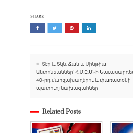
SHARE
Գրառումների
Տէր և Տկն. Ճան և Սինթիա
Անտոնեաններ՝ Հ.Մ.Ը.Մ.-Ի Նաւասարդ
նավարկումը
48-րդ մարզախաղերու և փառատօնի
պատուոյ նախագահներ
Related Posts