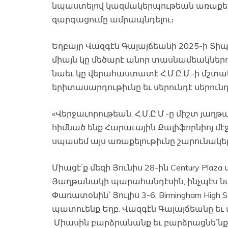
նպաստելով կազմակերպութեան առաքելո
զարգացումը ամրապնդելու։
Եղբայր Վազգէն Գալայճեանի 2025-ի Տի
միայն կը մեծարէ անոր տասնամեակներու
նաեւ կը վերահաստատէ Հ.Մ.Ը.Մ.-ի մշտա
երիտասարդութիւնը եւ սերունդէ սերուն
«Վերջաւորութեան, Հ.Մ.Ը.Մ.-ը միշտ յաղթակ
հիմնած ենք Հարաւային Քալիֆորնիոյ մէ
սպասեմ այս առաքելութիւնը շարունակելու
Միացէ՛ք մեզի Յունիս 28-ին Century Pl
Յաղթանակի պարահանդէսին, ինչպէս ն
Փառատօնին՝ Յուլիս 3-6, Birmingham Hig
պատուենք Եղբ. Վազգէն Գալայճեանը եւ 
Միասին բարձրանանք եւ բարձրացնե՛նք