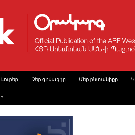
 Լուրեր
Ձեր գովազդը
Մեր ընտանիքը