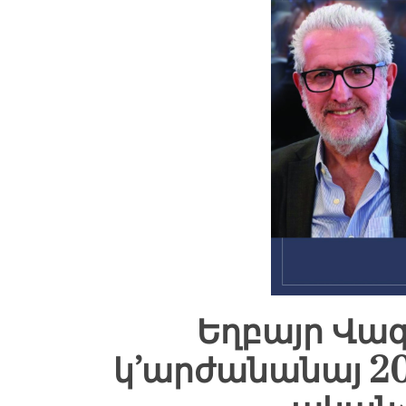
Եղբայր Վազ
կ’արժանանայ 202