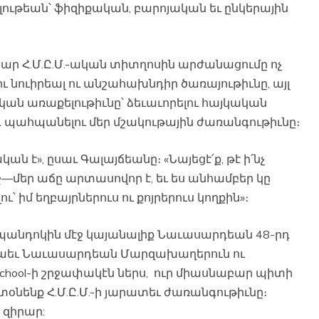
ւթեան՝ ֆիզիքական, բարոյական եւ ընկերային
պար Հ.Մ.Ը.Մ.-ական տիտղոսին արժանացումը ոչ
 նուիրեալ ու անշահախնդիր ծառայութիւնը, այլ
կան առաքելութիւնը՝ ձեւաւորելու հայկական
դ պահպանելու մեր մշակութային ժառանգութիւնը։
ան է», ըսաւ Գալայճեանը։ «Նայեցէ՛ք, թէ ի՛նչ
ջ—մեր աճը արտասովոր է, եւ ես անհամբեր կը
՝ իմ եղբայրներուս ու քոյրերուս կողքին»։
aza պանդոկին մէջ կայանալիք Նաւասարդեան 48-րդ
աեւ Նաւասարդեան Մարզախաղերուն ու
h School-ի շրջափակէն ներս, ուր միասնաբար պիտի
տօնենք Հ.Մ.Ը.Մ.-ի յարատեւ ժառանգութիւնը։
 զիրար: