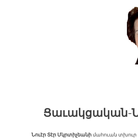
Ցաւակցական-Նո
Նուէր Տէր Մկրտիչեանի
մահուան տխուր 