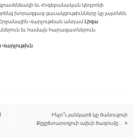
 գրասենեակի եւ Հոգեբանական կեդրոնի
իրենց խորազգաց ցաւակցութիւնները կը յայտնեն
ի Շրջանային Վարչութեան անդամ
Լիզա
ներուն եւ համայն հարազատներուն։
 Վարչութիւն
մ
Ինչո՞ւ յանկարծ կը ծանուցուի
Քըլըճտարօղլուի ալեւի ծագումը…