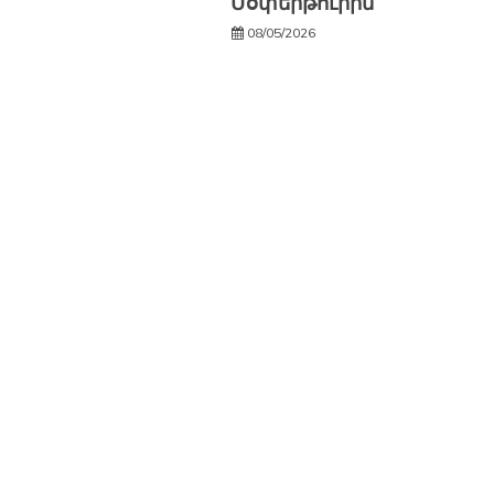
Մօփերթուիին
08/05/2026