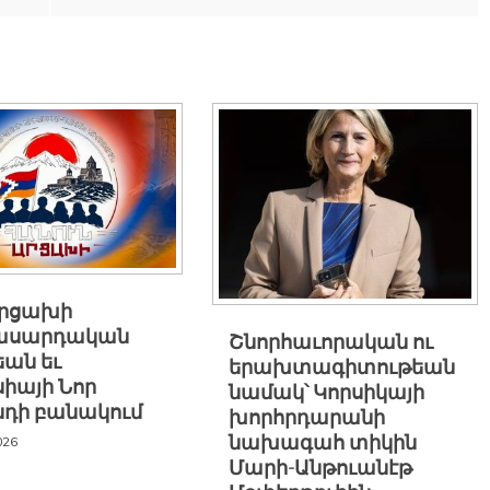
Արցախի
ասարդական
Շնորհաւորական ու
եան եւ
երախտագիտութեան
իայի Նոր
նամակ՝ Կորսիկայի
նդի բանակում
խորհրդարանի
նախագահ տիկին
026
Մարի-Անթուանէթ