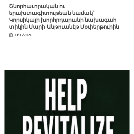
Շնորհաւորական ու
երախտագիտութեան նամակ՝
Կորսիկայի խորհրդարանի նախագահ
տիկին Մարի-Անթուանէթ Մօփերթուիին
08/05/2026