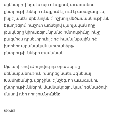
սցենարը. ինչպէս այս դէպքում, աւագանու
ընտրութիւնների դէպքում էլ, ում էլ առաջադրէն,
ինչ էլ անէն՝ միեւնոյնն է՝ իշխող մեծամասնութիւնն
է յաղթելու՝ հաշուի առնելով վարչական ողջ
լծակները կիրառելու նրանց հմտութիւնը, ինչը
բազմիցս դրսեւորուել է թէ’ համայնքային, թէ’
խորհրդարանական արտահերթ
ընտրութիւնների ժամանակ:
Այս առիթով «Ժողովուրդ» օրաթերթը
մեկնաբանութիւն խնդրեց նաեւ Ագնեսայ
Խամոյեանից, վերջինս էլ նշեց, որ աւագանու
ընտրութիւններին մասնակցելու կամ թեկնածուի
մասով դեռ որոշու
մ չունեն:
SHARE