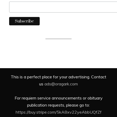
This is a perfect place for your advertising. Contact
us
ads@oragark.com
For requiem service announcements or obituary
publication requests, please go to:
https://buy.stripe.com/5kA8xv22yeAbbUQfZf