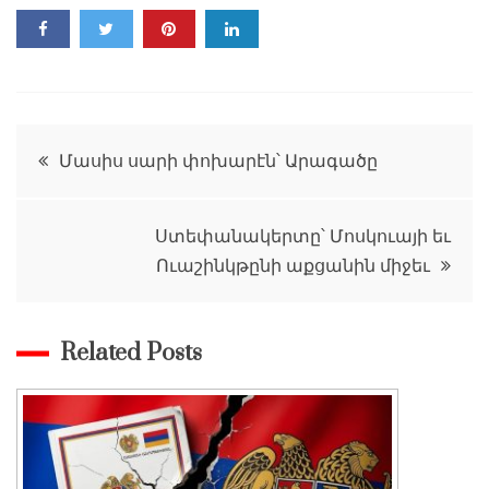
Գրառումների
Մասիս սարի փոխարէն՝ Արագածը
նավարկումը
Ստեփանակերտը՝ Մոսկուայի եւ
Ուաշինկթընի աքցանին միջեւ
Related Posts