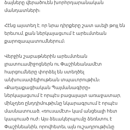
ձայները վերածուեն խորհրդարանական
մանդատների։
Հէնց այստեղ է, որ նրա դիրքերը շատ աւելի թոյլ են
երեւում, քան ներկայացւում է արեւմտեան
քարոզապատումներում։
Վերջին շաբաթներին արեւմտեան
լրատուամիջոցներն ու Փաշինեանամէտ
հարցումները փորձել են ստեղծել
անխուսափելիութեան տպաւորութիւն։
«Քաղաքացիական Պայմանագիրը»
ներկայացւում է որպէս բացայայտ առաջատար,
մինչդեռ ընդդիմութիւնը նկարագրւում է որպէս
մասնատուած, «ռուսամէտ» կամ անցեալի հետ
կապուած ուժ։ Այս ձեւակերպումը ձեռնտու է
Փաշինեանին, որովհետեւ այն ուշադրութիւնը