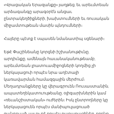
«Վրացական Երազանքը» յաղթեց, եւ արեւմտեան
արձագանգը արագօրէն անցաւ
ընտրակեղծիքների, խախտումների եւ ռուսական
միջամտութեան մասին պնդումների։
Հայերը պէտք է սպասեն նմանատիպ սցենարի։
Եթէ Փաշինեանը կորցնի իշխանութիւնը,
արդիւնքը, ամենայն հաւանականութեամբ,
արեւմտեան լրատուամիջոցների կողմից չի
ներկայացուի որպէս նրա աղէտալի
կառավարման համազգային մերժում։
Մեղադրանքները կը վերագրուեն Ռուսաստանին,
ապատեղեկատուութեանը, օլիգարխներին կամ
«ռեւանշիստական» ուժերին։ Իսկ ընտրողները կը
ներկայացուեն որպէս մանիպուլացուած
զանգուած, այլ ոչ թէ որպէս քաղաքացիներ, որոնք