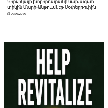
Կորսիկայի խորհրդարանի նախագահ
տիկին Մարի-Անթուանէթ Մօփերթուիին
08/05/2026