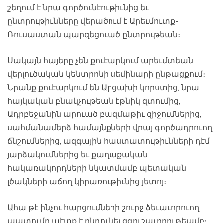
շեղում է նրա գործունէութիւնից եւ
ընտրութիւնները վերածում է Արեւմուտք-
Ռուսաստան պարզեցուած ընտրութեան։
Սակայն հայերը չեն քուէարկում արեւմտեան
վերլուծական կենտրոնի սեմինարի ընթացքում։
Նրանք քուէարկում են Արցախի կորստից, նրա
հայկական բնակչութեան էթնիկ զտումից,
Ադրբեջանին արուած բազմաթիւ զիջումներից,
սահմանամերձ համայնքների վրայ գործադրուող
ճնշումներից, ազգային հաստատութիւնների դէմ
յարձակումներից եւ քաղաքական
հակառակորդների նկատմամբ պետական
լծակների աճող կիրառութիւնից յետոյ։
Ահա թէ ինչու հարցումների շուրջ ձեւաւորուող
պատումը պէտք է ընդունել զգուշաւորութեամբ։