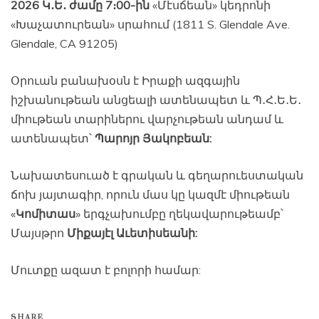
2026 Կ․Ե․ ժամը 7։00-ին
«Մէսճեան» կեդրոնի
«Խաչատուրեան» սրահում (1811 S. Glendale Ave.
Glendale, CA 91205)
Օրուան բանախօսն է Իրաքի ազգային
իշխանութեան անցեալի ատենապետ և Պ․Հ․Ե․Ե․
միութեան տարիներու վարչութեան անդամ և
ատենապետ՝
Պարոյր Յակոբեան:
Նախատեսուած է գրական և գեղարուեստական
ճոխ յայտագիր, որուն մաս կը կազմէ միութեան
«
Կոմիտաս
» երգչախումբը ղեկավարութեամբ՝
Մայսթրո
Միքայէլ Աւետիսեանի:
Մուտքը ազատ է բոլորի համար:
SHARE