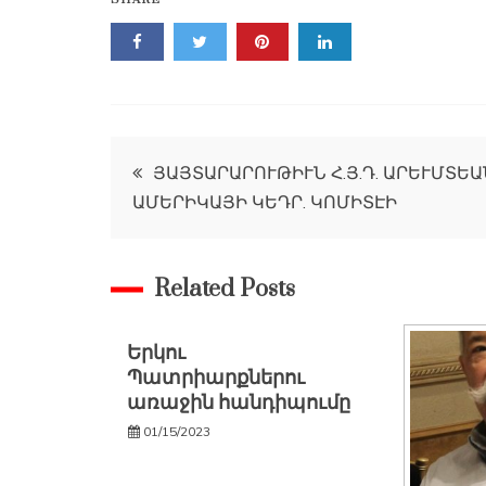
SHARE
Post
ՅԱՅՏԱՐԱՐՈՒԹԻՒՆ Հ.Յ.Դ. ԱՐԵՒՄՏԵԱ
ԱՄԵՐԻԿԱՅԻ ԿԵԴՐ. ԿՈՄԻՏԷԻ
navigation
Related Posts
Երկու
Պատրիարքներու
առաջին հանդիպումը
01/15/2023