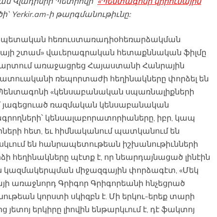
ան Վլադիմիր Պետրովի`
«Պենտագոնի վիրուսային
ի` Yerkir.am-ի թարգմանութիւնը:
պետական ​​հեռուստառադիօհեռարձակման
դայի շտամ» վաւերագրական հետաքննական ֆիլմը
ապարտում առաջացրեց Հայաստանի Հանրային
լրատուականի ռեպորտաժի հեղինակները փորձել են
 Պենտագոնի «կենսաբանական սպառնալիքների
ւմ յագեցուած ռազմական կենսաբանական
րագրողների՝ կենսալաբորատորիաները, իբր, կապ
կացիների հետ, եւ հիմնականում պատկանում են
սկւում են հանրապետութեան իշխանութիւնների
րձի հեղինակները պէտք է, որ նեարդայնացած լինէին
կազմակերպման միջազգային փորձագէտ, «Մեկ
յի առաջնորդ Գրիգոր Գրիգորեանի հնչեցրած
ւթեան կորստի սկիզբն է. Մի երկու-երեք տարի
ետոյ երկիրը լիովին ենթարկւում է, դէ ֆակտոյ