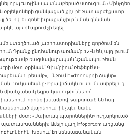
ցնել որպէս ոչինչ չյայտնաբերած ստուգում»։ Մինչդեռ
ն օբյեկտների ցանկացած քիչ թէ շատ արժէքաւոր
յլ ձեւով, եւ գոնէ իւրաքանչիւր նման զննման
րկէ, այս դէպքում չի եղել:
ամբ ստեղծուած լաբորատորիաները գործում են
ւմ։ Դրանք ընդհանուր առմամբ 12-ն են, այդ թւում՝
գադիպութեամբ ռազմավարական նշանակութեան
էրի մօտ. օրինակ՝ Գիւմրիում ռեֆերէնս-
արեւանութեամբ», – նշում է «Ժողովրդի ձայնը»
ն Ղուկասեանը։ Իրավիճակն ուսումնասիրելուց
 են միանշանակ եզրակացութիւնների՝
աներում, որոնք խնամքով թաքցուած են հայ
նակեցուած վայրերում, ինչպէս նաեւ
ների մօտ։ «Սպիտակ պարոններին» ուղարկուած
 պատասխանների։ Աւելի վաղ Infoport.am առցանց
աղբիւրներին, խօսում էր կենսաբանական