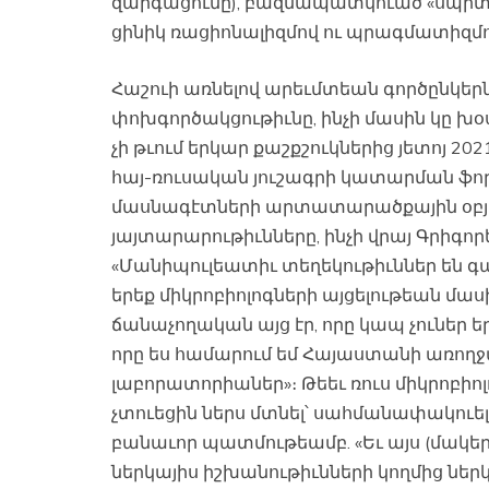
զարգացումը), բազմապատկուած «սպիտ
ցինիկ ռացիոնալիզմով ու պրագմատիզմո
Հաշուի առնելով արեւմտեան գործընկե
փոխգործակցութիւնը, ինչի մասին կը խօս
չի թւում երկար քաշքշուկներից յետոյ 
հայ-ռուսական յուշագրի կատարման ֆորմ
մասնագէտների արտատարածքային օբյեկ
յայտարարութիւնները, ինչի վրայ Գրիգորե
«Մանիպուլեատիւ տեղեկութիւններ են գա
երեք միկրոբիոլոգների այցելութեան մասին
ճանաչողական այց էր, որը կապ չուներ 
որը ես համարում եմ Հայաստանի առ
լաբորատորիաներ»։ Թեեւ ռուս միկրոբիո
չտուեցին ներս մտնել՝ սահմանափակուե
բանաւոր պատմութեամբ. «Եւ այս (մակ
ներկայիս իշխանութիւնների կողմից ներ