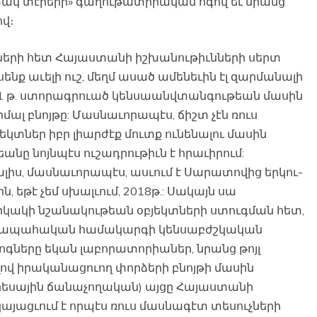
ակ տէրերի» գաղութատիրական ոգով եւ նրանց
վ։
րների հետ Հայաստանի իշխանութիւնների սերտ
ենք աւելի ուշ, մեղմ ասած ամենեւին էլ զարմանալի
2021 թ. ստորագրուած կենսաանվտանգութեան մասին
ալ բնոյթը: Մասնաւորապէս, ճիշտ չէն ռուս
տներ իբր լիարժէք մուտք ունենալու մասին
անը նոյնպէս ուշադրութիւն է հրաւիրում:
լիս, մասնաւորապէս, ասւում է Սարատովից երկու-
, եթէ չեմ սխալւում, 2018թ.: Սակայն սա
երկակի նշանակութեան օբյեկտների ստուգման հետ,
ողջապահական համակարգի կենսաբժշկական
լոգները եկան լաբորատորիաներ, նրանց թոյլ
լով իրականացուող փորձերի բնոյթի մասին
երեսային ճանաչողական) այցը Հայաստանի
կայացւում է որպէս ռուս մասնագէտ տեսուչների