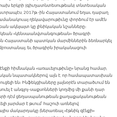
թիրախ երկրի (գիւղատնտեսութեան) տնտեսական
որապէս, 2017թ.-ին Հայաստանում եղաւ դաբաղ
 ժամանակուայ ղեկավարութիւնը փորձում էր ամէն
թեան ակնյայտ կը լինիկական նշանները։
իկեան «կենսաանվտանգութեան» ծրագրի
 են Հայաստանի պատկան մարմիններին ձեռնարկել
չըմբոստանայ, եւ ծրագիրն իրականացուի
նքի հիմնական «առաւելութիւնը» նրանց համար,
զմական նպատակներով, այն է, որ համապատասխան
ցելի են։ Ինֆեկցիաները լայնօրէն տարածւում են
նուել է անգլոյ-սաքսոնների կողմից մի քանի դար
ների դէմ ցեղասպանութեան քաղաքականութեան
ի յարմար է թւում՝ հաշուի առնելով
իս մակարդակը (ներառեալ «էթնիկ զէնքի»