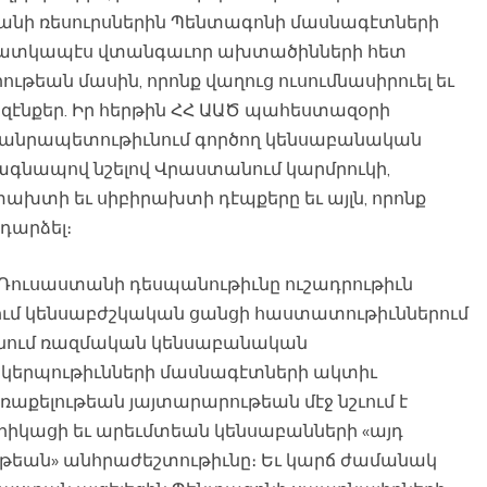
անի ռեսուրսներին Պենտագոնի մասնագէտների
յատկապէս վտանգաւոր ախտածինների հետ
թեան մասին, որոնք վաղուց ուսումնասիրուել եւ
զէնքեր. Իր հերթին ՀՀ ԱԱԾ պահեստազօրի
ել հանրապետութիւնում գործող կենսաբանական
ագնապով նշելով Վրաստանում կարմրուկի,
խտի եւ սիբիրախտի դէպքերը եւ այլն, որոնք
դարձել։
 Ռուսաստանի դեսպանութիւնը ուշադրութիւն
մ կենսաբժշկական ցանցի հաստատութիւններում
նում ռազմական կենսաբանական
ակերպութիւնների մասնագէտների ակտիւ
աքելութեան յայտարարութեան մէջ նշւում է
րիկացի եւ արեւմտեան կենսաբանների «այդ
ւթեան» անհրաժեշտութիւնը։ Եւ կարճ ժամանակ