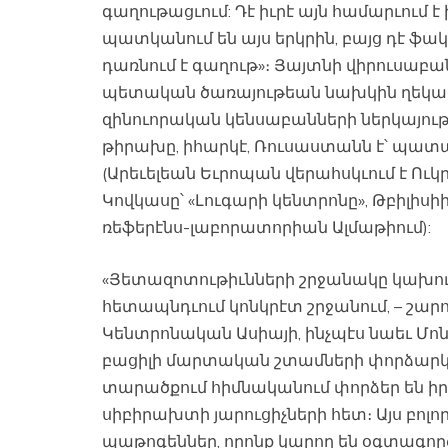
գաղութացւում: Դէ իւրէ այն համարւում 
պատկանում են այս երկրին, բայց դէ ֆակ
դառնում է գաղութ»։ Յայտնի վիրուսա
պետական ծառայութեան նախկին ղեկավ
զինուորական կենսաբանների ներկայու
թիրախը, իհարկէ, Ռուսաստանն է՝ պա
(Արեւելեան Եւրոպան վերահսկւում է Ուկ
Կովկասը՝ «Լուգարի ​​կենտրոնը», Թբիլ
ռեֆերէնս-լաբորատորիան Ալմաթիում):
«Յետազոտութիւնների շրջանակը կախուա
հետապնդւում կոնկրէտ շրջանում, – շարու
Կենտրոնական Ասիայի, ինչպէս նաեւ Մ
բացիլի մարտական ​​շտամների փորձար
տարածքում հիմնականում փորձեր են իրա
սիբիրախտի յարուցիչների հետ։ Այս բոլ
պաթոգեններ, որոնք կարող են օգտագոր