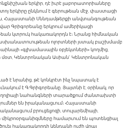
է ինքնիշխան երկիր, դէ իւրէ լաբորատորիաները
տոյ երկիրը ընկնում է գերութեան մէջ, փաստացի
բան, Հայաստանի Սննդամթերքի անվտանգութեան
ար Գրիգորեանը երկրում ամերիկացի
թեան կտրուկ հակառակորդն է։ Նրանց հիմնական
տասխանատուութեան ոլորտների յստակ բաշխմամբ
րաինայի «գլխամասային օբյեկտների» կողմից,
իսիի մօտ, Կենտրոնական Ասիան` Կենտրոնական
ծ է նրանից, թէ կոնկրէտ ինչ նպատակ է
նակում է Գ.Գրիգորեանը. Յայտնի է, օրինակ, որ
ոնղոլիայի նահանգների տարածքում ժանտախտի
կումներ են իրականացւում։ Հայաստանի
կանացւում բրուցելյոզի, տուլարեմիայի,
որ միկրոօրգանիզմները համարւում են պոտենցիալ
ծուել հակառակորդի կենդանի ուժի վրայ