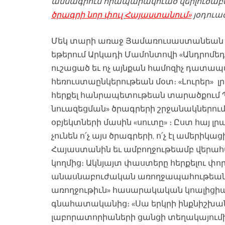
ամսագրում հրապարակուած վերլուծաբ
ծրագրի նոր փուլ Հայաստանում»
յօդուած
Մեկ տարի առաջ Յամառուսաստանեան 
եթերում Արկադի Մամոնտովի «Անդրոմե
ուշացած եւ ոչ այնքան համոզիչ դատ
հեռուստաընկերութեան մօտ։ «Լուրեր» 
հերքել հանրապետութեան տարածքում
նուազեցման» ծրագրերի շրջանակներո
օբյեկտների մասին «սուտը» ։ Ըստ հայ լ
չունեն ո՛չ այս ծրագրերի, ո՛չ էլ ամերի
Հայաստանին եւ ամբողջութեամբ վերահ
կողմից։ Ակնյայտ փաստերը հերքելու փո
անասնաբուժական առողջապահութեան 
առողջութիւն» հասարակական կոալիցիա
գնահատականից։ «Սա երկրի ինքնիշխանո
լաբորատորիաների ցանցի տեղակայումից յ