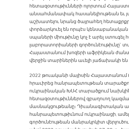
հետազօտութիւնների ոլորտում Հայաստ
անսահմանափակ հասանելիութեան եւ 
աշխատելու նրանց ծայրահեղ հետաքրքրու
փորձարկուել են որպէս կենսաբանական 
սպաների միութիւնը կոչ է արել ստուգ
լաբորատորիաների գործունէութիւնը` տ
Հայաստանում խոզերի աֆրիկեան ժանտա
վերջին տարիներին աւելի յաճախակի են 
2022 թուականի մայիսին Հայաստանում
հրաւիրեց հանրապետութեան տարածքու
ուկրաինական ԽՍՀ տարածքում նախկի
հետազօտութիւններով զբաղուող կազմ
մասնակցութեանը։ Դիւանագիտական ​​առ
հանրապետութիւնում ուկրաինացի, ամե
գործունէութեան մանրակրկիտ վերլուծո