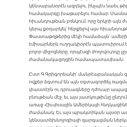
կենսաբանօրէն ազդելու, ինչպէս նաեւ 
համակարգը խաթարելու համար: Մասնաւ
հիւանդութեան բռնկում, որը երկրի այն
կերպ քօղարկել՝ հերքելով այս հիւանդու
Փաստաթղթերից մէկի համաձայն՝ ամեր
էմիսարներն ուղղակիօրէն պատուիրում
բոլոր միջոցները, որպէսզի ժողովուրդը 
ժամանակացոյցին համապատասխան։
Ըստ Գ.Գրիգորեանի՝ մանրէաբանական զէ
ովքեր ձգտում են այն օգտագործել ռա
փաստէրն ու դրուագները դժուար ապացու
բնութեան մէջ, եւ այս յատկութիւնը ընդու
առաջ Հիւսիսային Ամերիկայի հնդկացի
ժամանակ: Եւ այս պրակտիկան այսօր աւել
կենսատեխնոլոգիայի զարգացման ներկայ