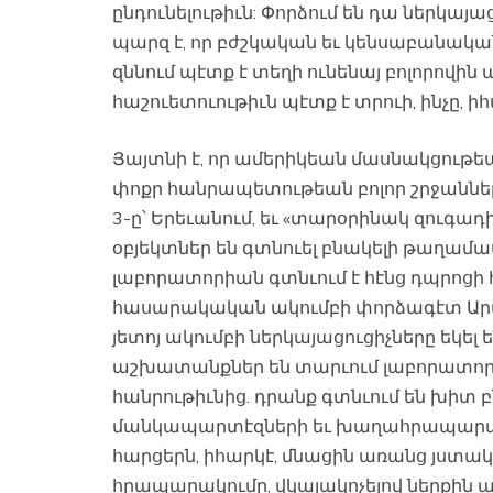
ընդունելութիւն: Փորձում են դա ներկայա
պարզ է, որ բժշկական եւ կենսաբանակա
զննում պէտք է տեղի ունենայ բոլորովին ա
հաշուետուութիւն պէտք է տրուի, ինչը, իհա
Յայտնի է, որ ամերիկեան մասնակցութե
փոքր հանրապետութեան բոլոր շրջաններո
3-ը՝ Երեւանում, եւ «տարօրինակ զու
օբյեկտներ են գտնուել բնակելի թաղամաս
լաբորատորիան գտնւում է հէնց դպրոցի հ
հասարակական ակումբի փորձագէտ Արմա
յետոյ ակումբի ներկայացուցիչները եկել
աշխատանքներ են տարւում լաբորատորի
հանրութիւնից. դրանք գտնւում են խիտ բ
մանկապարտէզների եւ խաղահրապարակ
հարցերն, իհարկէ, մնացին առանց յստակ
հրապարակումը, վկայակոչելով ներքին 